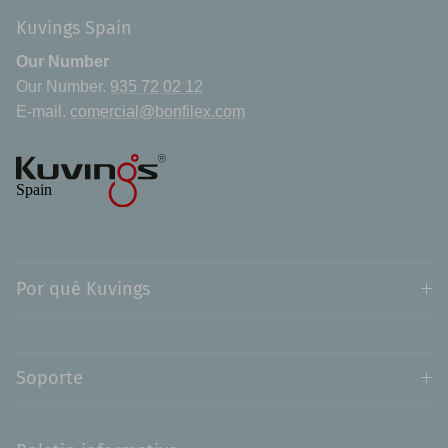
Kuvings Spain
Our Number
Our Number.
935 72 02 12
E-mail.
comercial@bonfilex.com
Por qué Kuvings
Soporte