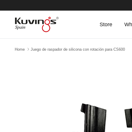
Skip to content
Store
Wh
Home
Juego de raspador de silicona con rotación para CS600
Skip to product information