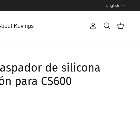
Language
English
About Kuvings
Account
Cart
Search
raspador de silicona
ión para CS600