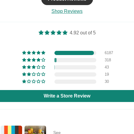
Shop Reviews
4.92 out of 5
6187
318
43
19
Regístrate y ahorra
30
raiga a los clientes para que se registren en su lista de correo 
Write a Store Review
descuentos u ofertas exclusivas.