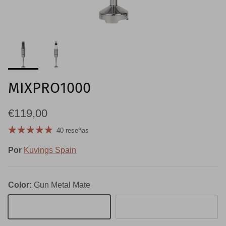
MIXPRO1000
Precio normal
€119,00
40 reseñas
Por
Kuvings Spain
Color:
Gun Metal Mate
Gun Metal Mate
Blanco Mate