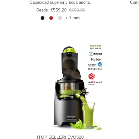
Capacidad superior y boca ancha.
Comp
Precio de venta
Precio normal
€559,20
€699,00
Desde
+ 1 más
[TOP SELLER] EVO820