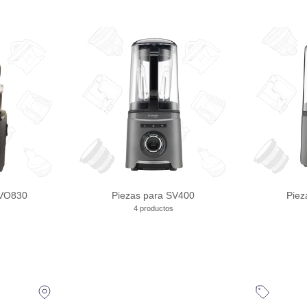
EVO830
Piezas para SV400
Piez
s
4 productos