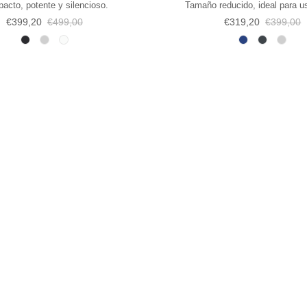
acto, potente y silencioso.
Tamaño reducido, ideal para us
Precio de venta
Precio normal
Precio de venta
Precio no
€399,20
€499,00
€319,20
€399,00