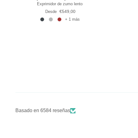
Exprimidor de zumo lento
Precio normal
€549,00
Desde
+ 1 más
Basado en 6584 reseñas