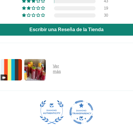
43
traiga a los clientes para que se registren en su lista de correo c
19
descuentos u ofertas exclusivas.
30
Escribir una Reseña de la Tienda
SUSCRIBIRSE