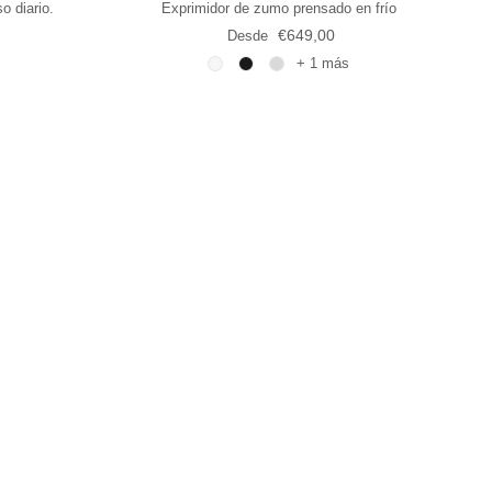
o diario.
Exprimidor de zumo prensado en frío
rmal
Precio normal
€649,00
Desde
+ 1 más