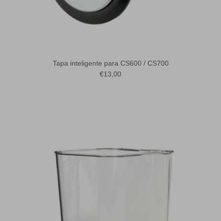
Tapa inteligente para CS600 / CS700
Precio normal
€13,00