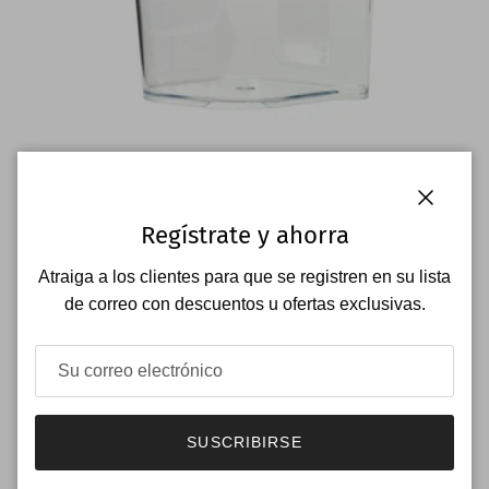
Taza de jugo para CS600 / CS700
Cerrar
Regístrate y ahorra
Jarra para zumo extractor CS600
Precio normal
€18,00
Disponible en breve
Atraiga a los clientes para que se registren en su lista
de correo con descuentos u ofertas exclusivas.
SUSCRIBIRSE