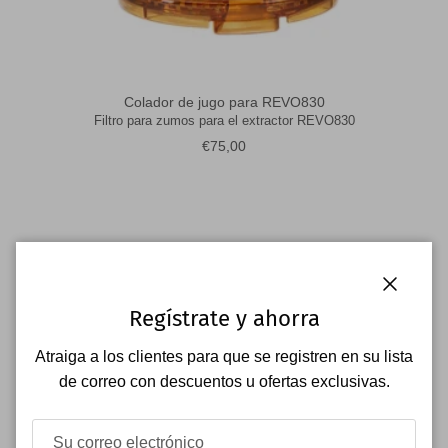
Colador de jugo para REVO830
Filtro para zumos para el extractor REVO830
Precio normal
€75,00
Cerrar
Regístrate y ahorra
Atraiga a los clientes para que se registren en su lista
de correo con descuentos u ofertas exclusivas.