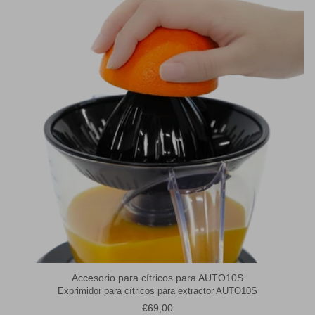
Accesorio para cítricos para AUTO10S
Exprimidor para cítricos para extractor AUTO10S
Precio normal
€69,00