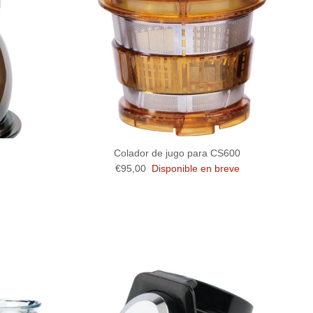
Colador de jugo para CS600
l
Precio normal
€95,00
Disponible en breve