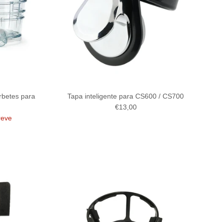
orbetes para
Tapa inteligente para CS600 / CS700
Precio normal
€13,00
reve