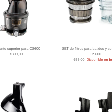
unto superior para CS600
SET de filtros para batidos y s
Precio normal
€309,00
CS600
Precio normal
€69,00
Disponible en b