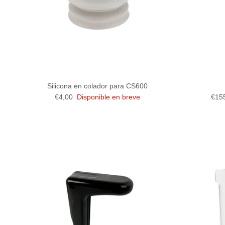
Silicona en colador para CS600
Precio normal
Prec
€4,00
Disponible en breve
€15
At