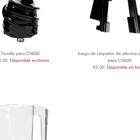
Tornillo para CS600
Juego de raspador de silicona 
io normal
5,00
Disponible en breve
para CS600
Precio normal
€5,00
Disponible en b
Regístrate y ahorra
raiga a los clientes para que se registren en su lista de correo 
descuentos u ofertas exclusivas.