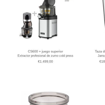
CS600 + juego superior
Taza d
Extractor profesional de zumo cold press
Jarra
Precio normal
Pre
€1.499,00
€18