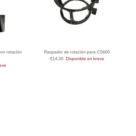
con rotación
Raspador de rotación para CS600
Precio normal
€14,00
Disponible en breve
reve
Cerrar
con