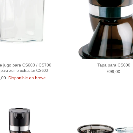
e jugo para CS600 / CS700
Tapa para CS600
 para zumo extractor CS600
Precio norma
€99,00
cio normal
,00
Disponible en breve