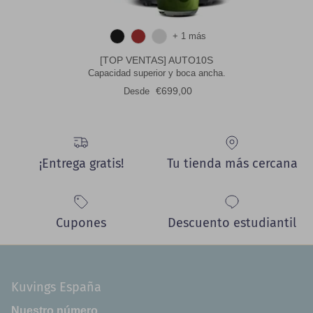
+ 1 más
[TOP VENTAS] AUTO10S
Capacidad superior y boca ancha.
Precio normal
€699,00
Desde
¡Entrega gratis!
Tu tienda más cercana
Cupones
Descuento estudiantil
Kuvings España
Nuestro número