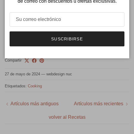
de correo con descuentos u ofertas exclusivas.
un trapo.
Coloca un peso encima de la tapa del molde durante
15 minutos.
¡Listo!
SUSCRIBIRSE
Compartir
27 de mayo de 2024
—
webdesign nuc
Etiquetados:
Cooking
Artículos más antiguos
Artículos más recientes
volver al Recetas