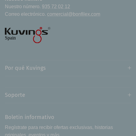
Nuestro número.
935 72 02 12
Correo electrónico.
comercial@bonfilex.com
Por qué Kuvings
Soporte
Boletin informativo
Regístrate para recibir ofertas exclusivas, historias
originales, eventos y más.